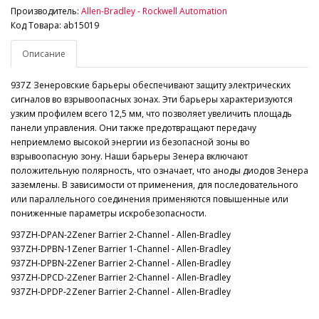
Производитель:
Allen-Bradley - Rockwell Automation
Код Товара: ab15019
Описание
937Z Зенеровские барьеры обеспечивают защиту электрических
сигналов во взрывоопасных зонах. Эти барьеры характеризуются
узким профилем всего 12,5 мм, что позволяет увеличить площадь
панели управления. Они также предотвращают передачу
неприемлемо высокой энергии из безопасной зоны во
взрывоопасную зону. Наши барьеры Зенера включают
положительную полярность, что означает, что аноды диодов Зенера
заземлены. В зависимости от применения, для последовательного
или параллельного соединения применяются повышенные или
пониженные параметры искробезопасности.
937ZH-DPAN-2
Zener Barrier 2-Channel - Allen-Bradley
937ZH-DPBN-1
Zener Barrier 1-Channel - Allen-Bradley
937ZH-DPBN-2
Zener Barrier 2-Channel - Allen-Bradley
937ZH-DPCD-2
Zener Barrier 2-Channel - Allen-Bradley
937ZH-DPDP-2
Zener Barrier 2-Channel - Allen-Bradley