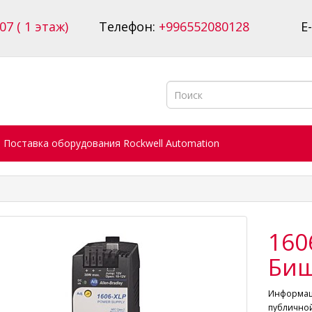
07 ( 1 этаж)
Телефон:
+996552080128
E
Поставка оборудования Rockwell Automation
160
Биш
Информаци
публичной