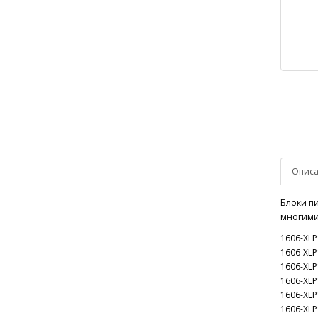
Опис
Блоки пи
многими 
1606-XLP
1606-XLP
1606-XLP
1606-XL
1606-XL
1606-XLP