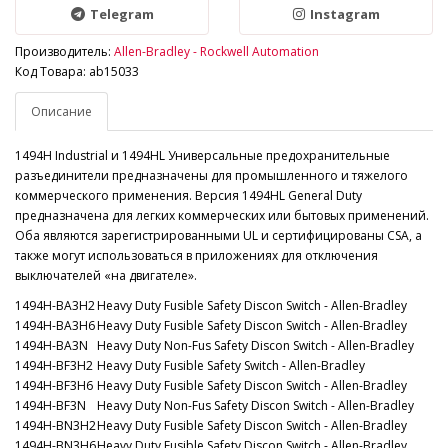
Telegram
Instagram
Производитель:
Allen-Bradley - Rockwell Automation
Код Товара: ab15033
Описание
1494H Industrial и 1494HL Универсальные предохранительные
разъединители предназначены для промышленного и тяжелого
коммерческого применения. Версия 1494HL General Duty
предназначена для легких коммерческих или бытовых применений.
Оба являются зарегистрированными UL и сертифицированы CSA, а
также могут использоваться в приложениях для отключения
выключателей «на двигателе».
1494H-BA3H2
Heavy Duty Fusible Safety Discon Switch - Allen-Bradley
1494H-BA3H6
Heavy Duty Fusible Safety Discon Switch - Allen-Bradley
1494H-BA3N
Heavy Duty Non-Fus Safety Discon Switch - Allen-Bradley
1494H-BF3H2
Heavy Duty Fusible Safety Switch - Allen-Bradley
1494H-BF3H6
Heavy Duty Fusible Safety Discon Switch - Allen-Bradley
1494H-BF3N
Heavy Duty Non-Fus Safety Discon Switch - Allen-Bradley
1494H-BN3H2
Heavy Duty Fusible Safety Discon Switch - Allen-Bradley
1494H-BN3H6
Heavy Duty Fusible Safety Discon Switch - Allen-Bradley